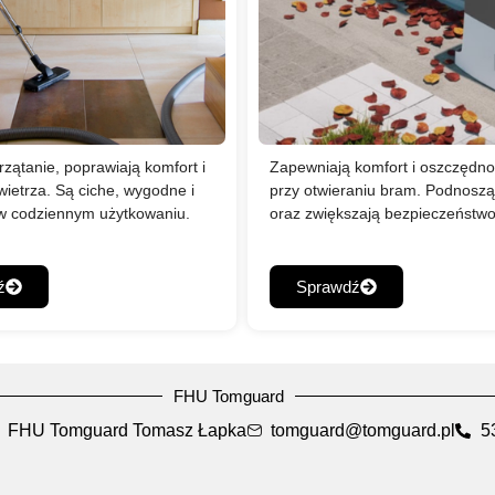
rzątanie, poprawiają komfort i
Zapewniają komfort i oszczędn
wietrza. Są ciche, wygodne i
przy otwieraniu bram. Podnosz
w codziennym użytkowaniu.
oraz zwiększają bezpieczeństwo
ź
Sprawdź
FHU Tomguard
FHU Tomguard Tomasz Łapka
tomguard@tomguard.pl
5