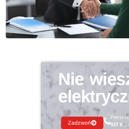
Nie wiesz
elektryc
Potrzeb
Zadzwoń
537 8..