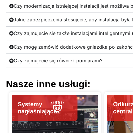
Woli i Tarnobrzegu.
Czy modernizacja istniejącej instalacji jest możliwa 
Jakie zabezpieczenia stosujecie, aby instalacja była
Czy zajmujecie się także instalacjami inteligentnymi
Czy mogę zamówić dodatkowe gniazdka po zakończ
Czy zajmujecie się również pomiarami?
Nasze inne usługi:
Systemy
Odkur
nagłaśniające
centra