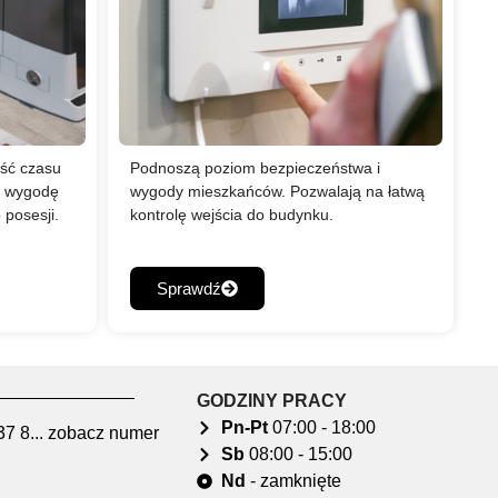
ość czasu
Podnoszą poziom bezpieczeństwa i
ą wygodę
wygody mieszkańców. Pozwalają na łatwą
 posesji.
kontrolę wejścia do budynku.
Sprawdź
GODZINY PRACY
Pn-Pt
07:00 - 18:00
37 8... zobacz numer
Sb
08:00 - 15:00
Nd
- zamknięte