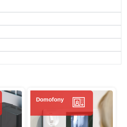
Krośnie i Przemyślu.
Domofony