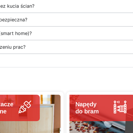
i okolicach.
bez kucia ścian?
 bezpieczna?
 (smart home)?
eniu prac?
zacze
Napędy
lne
do bram