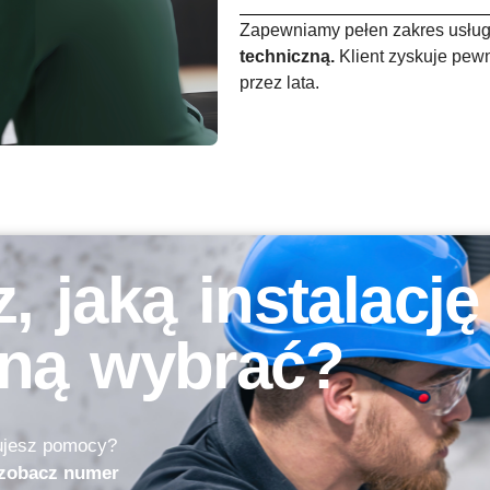
Zapewniamy pełen zakres usłu
techniczną.
Klient zyskuje pewn
przez lata.
, jaką instalację
zną wybrać?
ujesz pomocy?
. zobacz numer