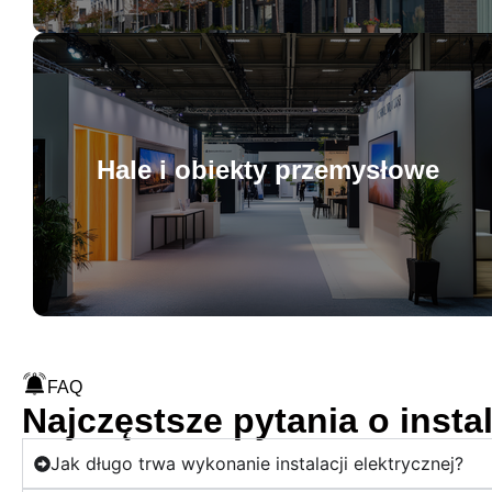
nowoczesne i bezpieczne instalacje
Hale i obiekty przemysłowe
w domach w Rzeszowie, Krośnie i
Sanoku.
FAQ
Najczęstsze pytania o insta
instalacje dopasowane do dużego
obciążenia w zakładach w Stalowej
Jak długo trwa wykonanie instalacji elektrycznej?