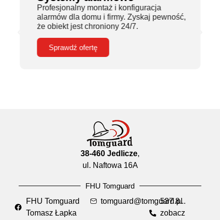
Profesjonalny montaż i konfiguracja
alarmów dla domu i firmy. Zyskaj pewność,
że obiekt jest chroniony 24/7.
Sprawdź ofertę
38-460 Jedlicze
,
ul. Naftowa 16A
FHU Tomguard
FHU Tomguard
tomguard@tomguard.pl
537 8...
Tomasz Łapka
zobacz