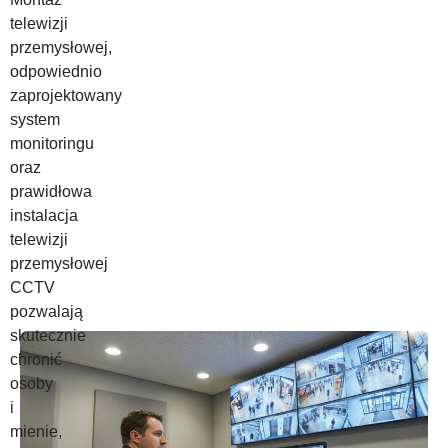
telewizji
przemysłowej,
odpowiednio
zaprojektowany
system
monitoringu
oraz
prawidłowa
instalacja
telewizji
przemysłowej
CCTV
pozwalają
skutecznie
chronić
osoby
i
mienie,