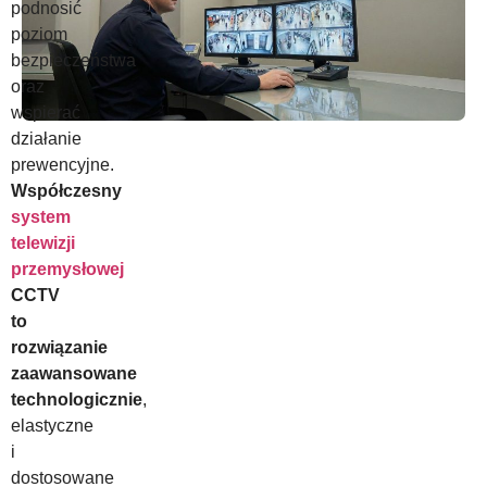
podnosić
poziom
bezpieczeństwa
oraz
wspierać
działanie
prewencyjne.
Współczesny
system
telewizji
przemysłowej
CCTV
to
rozwiązanie
zaawansowane
technologicznie
,
elastyczne
i
dostosowane