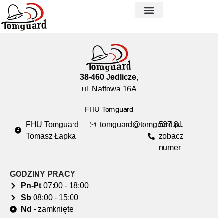
38-460 Jedlicze
,
ul. Naftowa 16A
FHU Tomguard
FHU Tomguard
tomguard@tomguard.pl
537 8...
Tomasz Łapka
zobacz
numer
GODZINY PRACY
Pn-Pt
07:00 - 18:00
Sb
08:00 - 15:00
Nd
- zamknięte