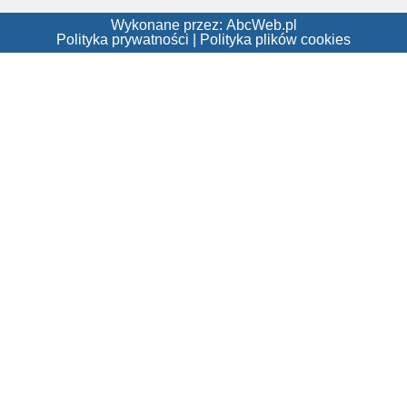
Wykonane przez:
AbcWeb.pl
Polityka prywatności
|
Polityka plików cookies