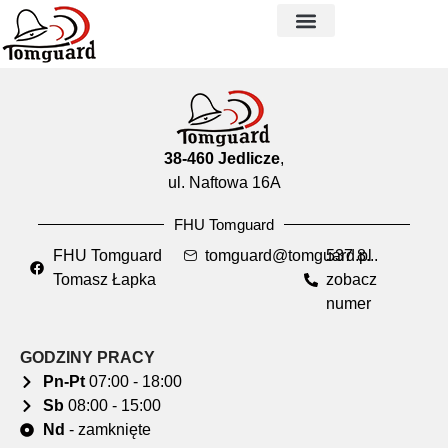
38-460 Jedlicze
,
ul. Naftowa 16A
FHU Tomguard
FHU Tomguard
tomguard@tomguard.pl
537 8...
Tomasz Łapka
zobacz
numer
GODZINY PRACY
Pn-Pt
07:00 - 18:00
Sb
08:00 - 15:00
Nd
- zamknięte