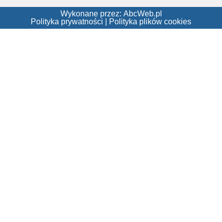
Wykonane przez:
AbcWeb.pl
Polityka prywatności
|
Polityka plików cookies